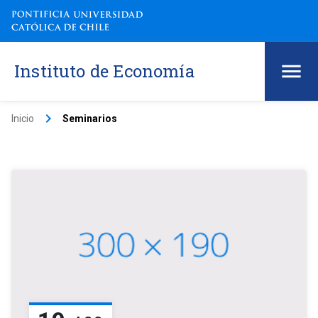
Instituto de Economía
keyboard_arrow_right
Inicio
Seminarios