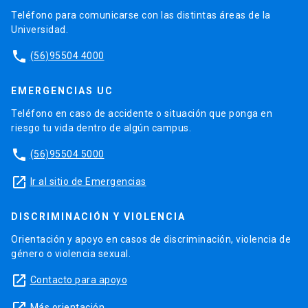
Teléfono para comunicarse con las distintas áreas de la
Universidad.
phone
(56)95504 4000
EMERGENCIAS UC
Teléfono en caso de accidente o situación que ponga en
riesgo tu vida dentro de algún campus.
phone
(56)95504 5000
launch
Ir al sitio de Emergencias
DISCRIMINACIÓN Y VIOLENCIA
Orientación y apoyo en casos de discriminación, violencia de
género o violencia sexual.
launch
Contacto para apoyo
Más orientación