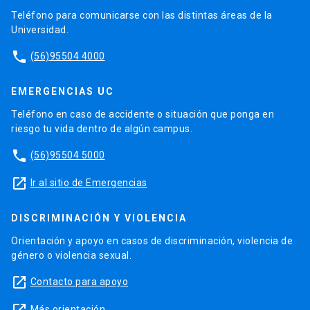
Teléfono para comunicarse con las distintas áreas de la
Universidad.
phone
(56)95504 4000
EMERGENCIAS UC
Teléfono en caso de accidente o situación que ponga en
riesgo tu vida dentro de algún campus.
phone
(56)95504 5000
launch
Ir al sitio de Emergencias
DISCRIMINACIÓN Y VIOLENCIA
Orientación y apoyo en casos de discriminación, violencia de
género o violencia sexual.
launch
Contacto para apoyo
Más orientación