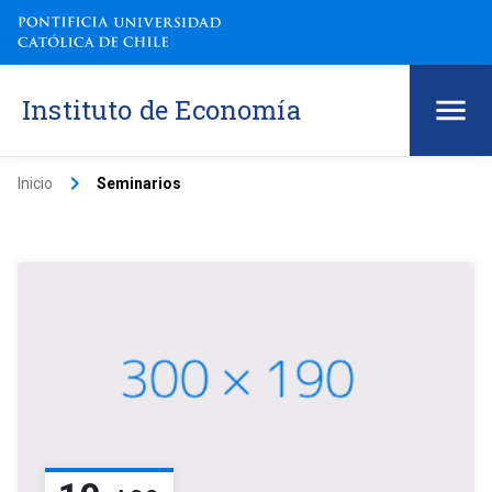
Instituto de Economía
keyboard_arrow_right
Inicio
Seminarios