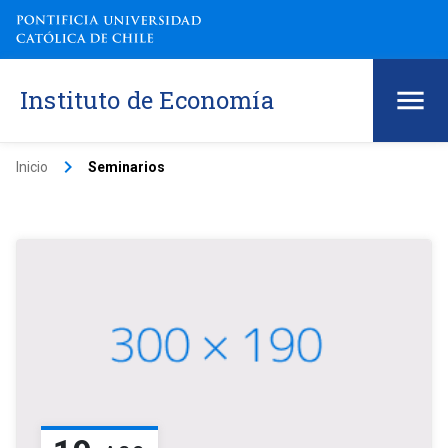
Instituto de Economía
keyboard_arrow_right
Inicio
Seminarios