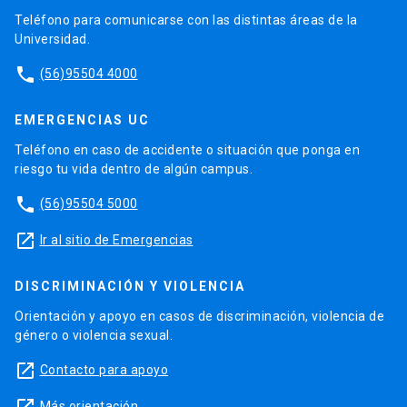
Teléfono para comunicarse con las distintas áreas de la
Universidad.
phone
(56)95504 4000
EMERGENCIAS UC
Teléfono en caso de accidente o situación que ponga en
riesgo tu vida dentro de algún campus.
phone
(56)95504 5000
launch
Ir al sitio de Emergencias
DISCRIMINACIÓN Y VIOLENCIA
Orientación y apoyo en casos de discriminación, violencia de
género o violencia sexual.
launch
Contacto para apoyo
Más orientación