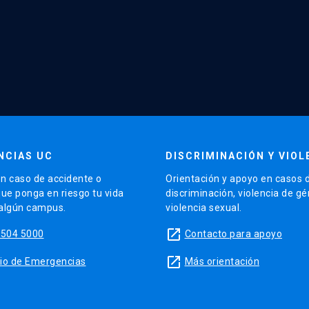
NCIAS UC
DISCRIMINACIÓN Y VIOL
n caso de accidente o
Orientación y apoyo en casos 
que ponga en riesgo tu vida
discriminación, violencia de g
 algún campus.
violencia sexual.
launch
5504 5000
Contacto para apoyo
launch
sitio de Emergencias
Más orientación