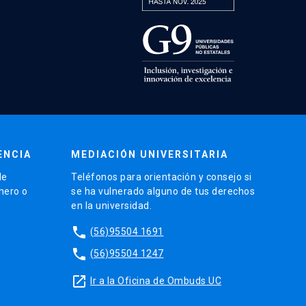
ENCIA
MEDIACIÓN UNIVERSITARIA
de
Teléfonos para orientación y consejo si
énero o
se ha vulnerado alguno de tus derechos
en la universidad.
phone
(56)95504 1691
phone
(56)95504 1247
launch
Ir a la Oficina de Ombuds UC