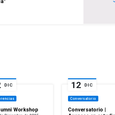
ia”
2
12
DIC
DIC
erencias
Conversatorio
Alumni Workshop
Conversatorio |