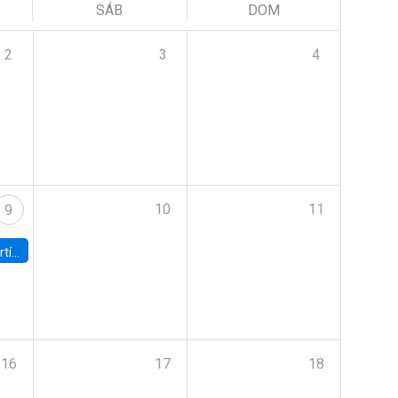
SÁB
DOM
2
3
4
10
11
9
onomía UC
16
17
18