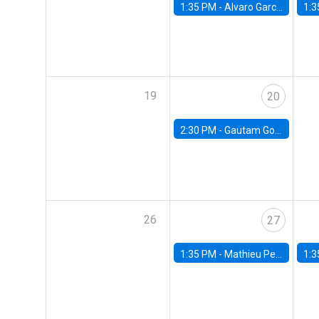
1:35 PM -
Alvaro Garcia-Marin, Universidad de Los Andes
1:3
19
20
2:30 PM -
Gautam Gowrisankaran, Columbia University
26
27
1:35 PM -
Mathieu Pedemonte, IDB
1:3