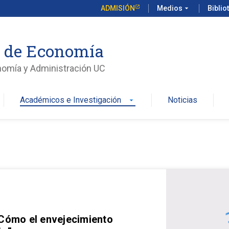
ADMISIÓN
Medios
arrow_drop_down
Biblio
o de Economía
nomía y Administración UC
Académicos e Investigación
Noticias
arrow_drop_down
 Cómo el envejecimiento