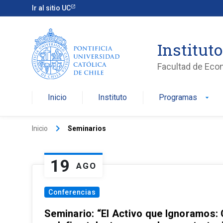
Ir al sitio UC
Institut
Facultad de Eco
Inicio
Instituto
Programas
arrow_drop_down
keyboard_arrow_right
Inicio
Seminarios
19
AGO
Conferencias
Seminario: “El Activo que Ignoramos: