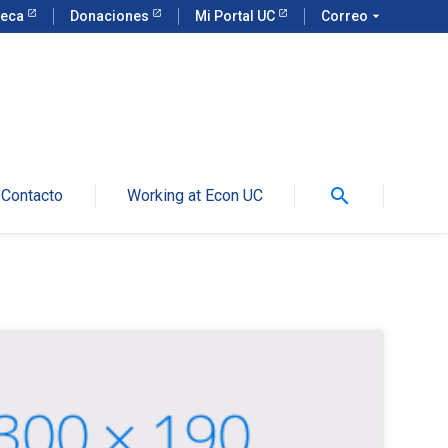
teca
Donaciones
Mi Portal UC
Correo
arrow_drop_down
search
Contacto
Working at Econ UC