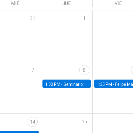
MIÉ
JUE
VIE
31
1
7
8
1:30 PM -
Seminario: “Recuperando la humanidad para progresar en la era de la IA»
1:35 PM -
Felipe Martínez, alumno Doctorado en Ec
15
14