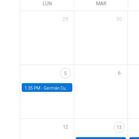
LUN
MAR
29
30
6
5
1:35 PM -
Germán Cubas, University of Houston
12
13