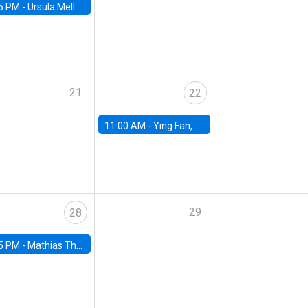
5 PM -
Ursula Mello, Insper - Institute of Education and Research
21
22
11:00 AM -
Ying Fan, University of Michigan
29
28
5 PM -
Mathias Thoenig, University of Lausanne