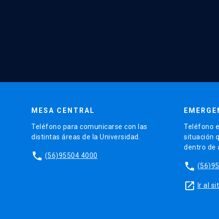
MESA CENTRAL
EMERGE
Teléfono para comunicarse con las
Teléfono e
distintas áreas de la Universidad.
situación 
dentro de
phone
(56)95504 4000
phone
(56)9
launch
Ir al 