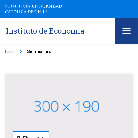
Instituto de Economía
keyboard_arrow_right
Inicio
Seminarios