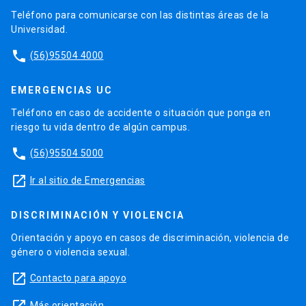
Teléfono para comunicarse con las distintas áreas de la
Universidad.
phone
(56)95504 4000
EMERGENCIAS UC
Teléfono en caso de accidente o situación que ponga en
riesgo tu vida dentro de algún campus.
phone
(56)95504 5000
launch
Ir al sitio de Emergencias
DISCRIMINACIÓN Y VIOLENCIA
Orientación y apoyo en casos de discriminación, violencia de
género o violencia sexual.
launch
Contacto para apoyo
Más orientación