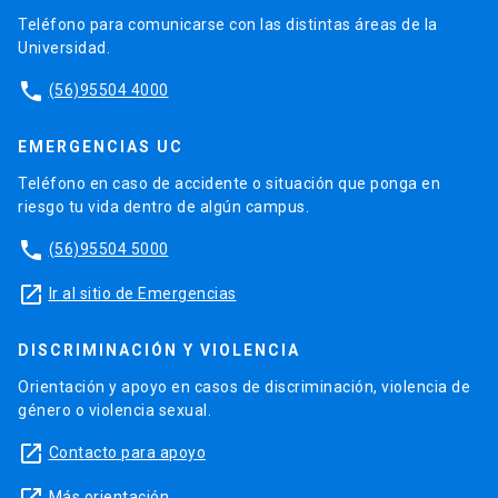
Teléfono para comunicarse con las distintas áreas de la
Universidad.
phone
(56)95504 4000
EMERGENCIAS UC
Teléfono en caso de accidente o situación que ponga en
riesgo tu vida dentro de algún campus.
phone
(56)95504 5000
launch
Ir al sitio de Emergencias
DISCRIMINACIÓN Y VIOLENCIA
Orientación y apoyo en casos de discriminación, violencia de
género o violencia sexual.
launch
Contacto para apoyo
Más orientación