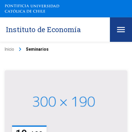
Instituto de Economía
keyboard_arrow_right
Inicio
Seminarios