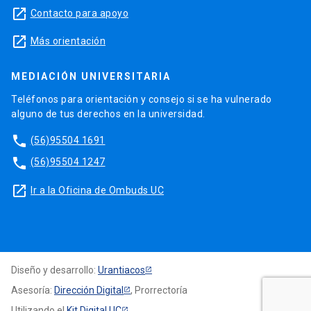
launch
Contacto para apoyo
launch
Más orientación
MEDIACIÓN UNIVERSITARIA
Teléfonos para orientación y consejo si se ha vulnerado
alguno de tus derechos en la universidad.
phone
(56)95504 1691
phone
(56)95504 1247
launch
Ir a la Oficina de Ombuds UC
Diseño y desarrollo:
Urantiacos
Asesoría:
Dirección Digital
, Prorrectoría
Utilizando el
Kit Digital UC