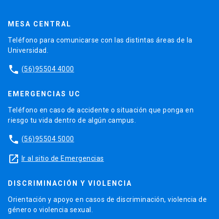
MESA CENTRAL
Teléfono para comunicarse con las distintas áreas de la
Universidad.
phone
(56)95504 4000
EMERGENCIAS UC
Teléfono en caso de accidente o situación que ponga en
riesgo tu vida dentro de algún campus.
phone
(56)95504 5000
launch
Ir al sitio de Emergencias
DISCRIMINACIÓN Y VIOLENCIA
Orientación y apoyo en casos de discriminación, violencia de
género o violencia sexual.