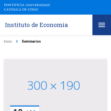
Instituto de Economía
keyboard_arrow_right
Inicio
Seminarios