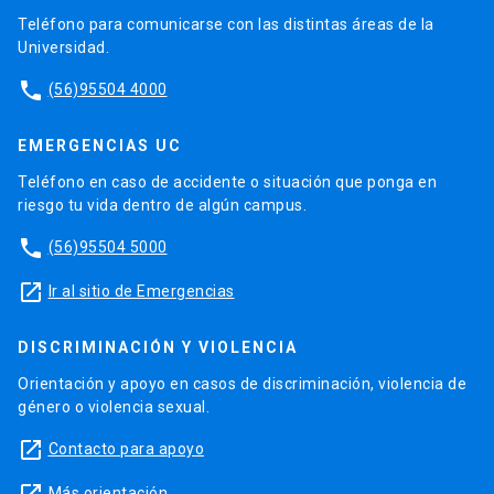
Teléfono para comunicarse con las distintas áreas de la
Universidad.
phone
(56)95504 4000
EMERGENCIAS UC
Teléfono en caso de accidente o situación que ponga en
riesgo tu vida dentro de algún campus.
phone
(56)95504 5000
launch
Ir al sitio de Emergencias
DISCRIMINACIÓN Y VIOLENCIA
Orientación y apoyo en casos de discriminación, violencia de
género o violencia sexual.
launch
Contacto para apoyo
Más orientación