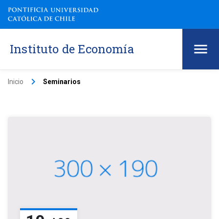
Instituto de Economía
keyboard_arrow_right
Inicio
Seminarios