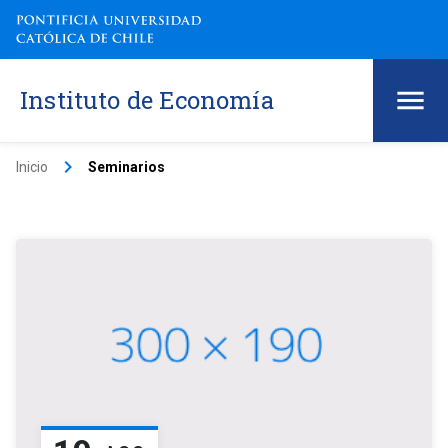
Instituto de Economía
keyboard_arrow_right
Inicio
Seminarios