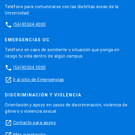
Teléfono para comunicarse con las distintas áreas de la
Universidad.
phone
(56)95504 4000
EMERGENCIAS UC
Teléfono en caso de accidente o situación que ponga en
riesgo tu vida dentro de algún campus.
phone
(56)95504 5000
launch
Ir al sitio de Emergencias
DISCRIMINACIÓN Y VIOLENCIA
Orientación y apoyo en casos de discriminación, violencia de
género o violencia sexual.
launch
Contacto para apoyo
Más orientación