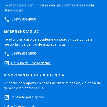
Teléfono para comunicarse con las distintas áreas de la
Universidad.
phone
(56)95504 4000
EMERGENCIAS UC
Teléfono en caso de accidente o situación que ponga en
riesgo tu vida dentro de algún campus.
phone
(56)95504 5000
launch
Ir al sitio de Emergencias
DISCRIMINACIÓN Y VIOLENCIA
Orientación y apoyo en casos de discriminación, violencia de
género o violencia sexual.
launch
Contacto para apoyo
Más orientación