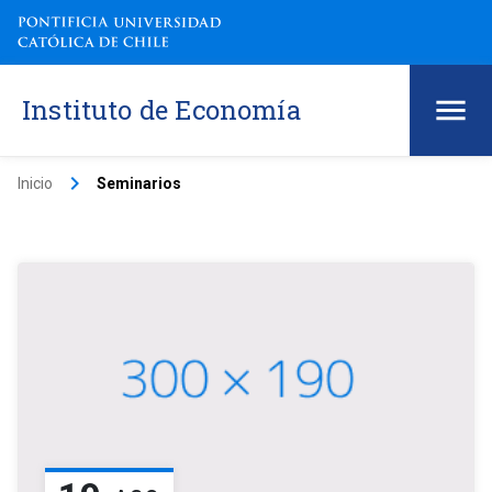
Instituto de Economía
keyboard_arrow_right
Inicio
Seminarios