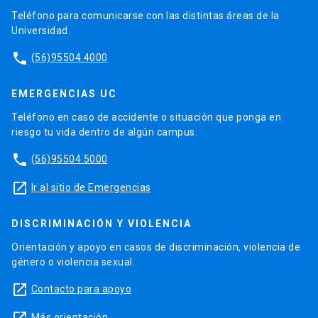
Teléfono para comunicarse con las distintas áreas de la
Universidad.
phone
(56)95504 4000
EMERGENCIAS UC
Teléfono en caso de accidente o situación que ponga en
riesgo tu vida dentro de algún campus.
phone
(56)95504 5000
launch
Ir al sitio de Emergencias
DISCRIMINACIÓN Y VIOLENCIA
Orientación y apoyo en casos de discriminación, violencia de
género o violencia sexual.
launch
Contacto para apoyo
Más orientación