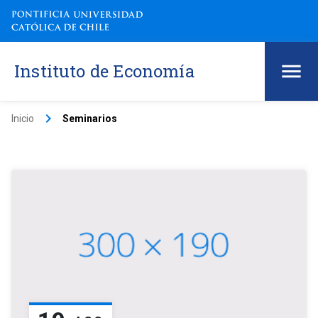
Instituto de Economía
keyboard_arrow_right
Inicio
Seminarios