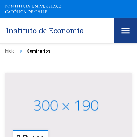
Instituto de Economía
keyboard_arrow_right
Inicio
Seminarios