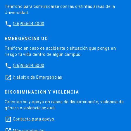
Teléfono para comunicarse con las distintas áreas de la
Universidad.
phone
(56)95504 4000
EMERGENCIAS UC
Teléfono en caso de accidente o situación que ponga en
riesgo tu vida dentro de algún campus.
phone
(56)95504 5000
launch
Ir al sitio de Emergencias
DISCRIMINACIÓN Y VIOLENCIA
Orientación y apoyo en casos de discriminación, violencia de
género o violencia sexual.
launch
Contacto para apoyo
Más orientación