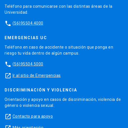
Teléfono para comunicarse con las distintas áreas de la
Universidad.
phone
(56)95504 4000
EMERGENCIAS UC
Teléfono en caso de accidente o situación que ponga en
riesgo tu vida dentro de algún campus.
phone
(56)95504 5000
launch
Ir al sitio de Emergencias
DISCRIMINACIÓN Y VIOLENCIA
Orientación y apoyo en casos de discriminación, violencia de
género o violencia sexual.
launch
Contacto para apoyo
Más orientación