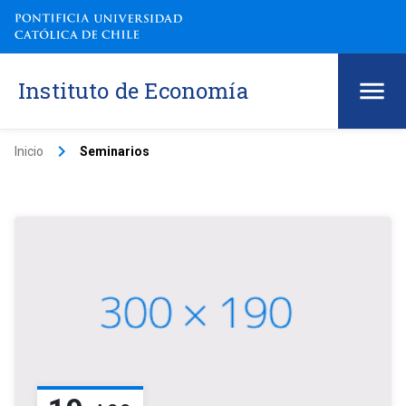
Instituto de Economía
keyboard_arrow_right
Inicio
Seminarios