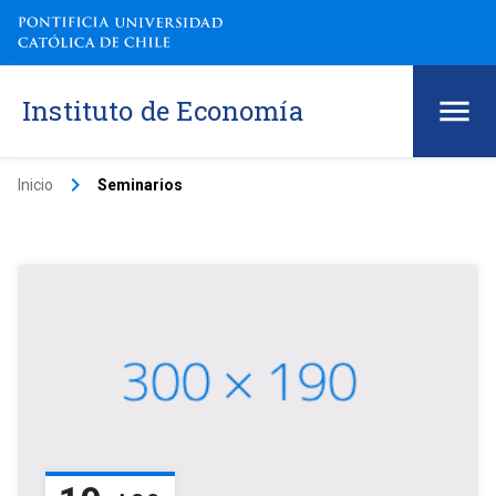
Instituto de Economía
keyboard_arrow_right
Inicio
Seminarios