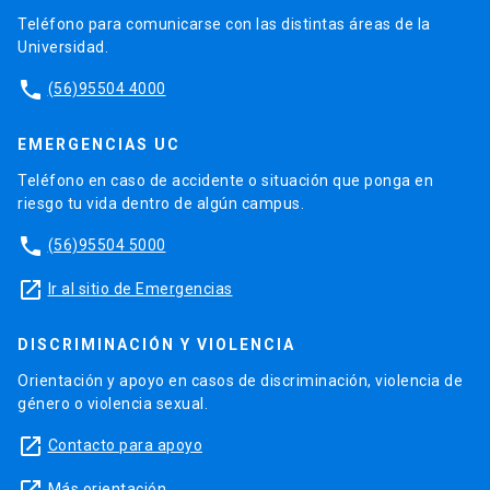
Teléfono para comunicarse con las distintas áreas de la
Universidad.
phone
(56)95504 4000
EMERGENCIAS UC
Teléfono en caso de accidente o situación que ponga en
riesgo tu vida dentro de algún campus.
phone
(56)95504 5000
launch
Ir al sitio de Emergencias
DISCRIMINACIÓN Y VIOLENCIA
Orientación y apoyo en casos de discriminación, violencia de
género o violencia sexual.
launch
Contacto para apoyo
Más orientación