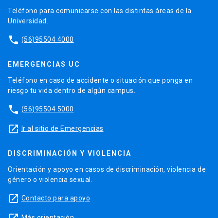
Teléfono para comunicarse con las distintas áreas de la
Universidad.
phone
(56)95504 4000
EMERGENCIAS UC
Teléfono en caso de accidente o situación que ponga en
riesgo tu vida dentro de algún campus.
phone
(56)95504 5000
launch
Ir al sitio de Emergencias
DISCRIMINACIÓN Y VIOLENCIA
Orientación y apoyo en casos de discriminación, violencia de
género o violencia sexual.
launch
Contacto para apoyo
Más orientación