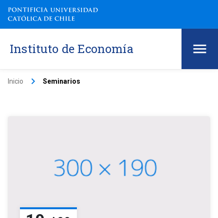
Instituto de Economía
keyboard_arrow_right
Inicio
Seminarios