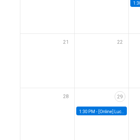
1:3
21
22
28
29
1:30 PM -
[Online] Luciana Juvenal, International Monetary Fund (IMF)