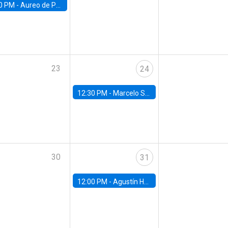
0 PM -
Aureo de Paula, UCL
23
24
12:30 PM -
Marcelo Sant'Anna, FGV - EPGE
30
31
12:00 PM -
Agustín Hurtado, University of Maryland