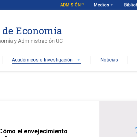
ADMISIÓN
Medios
arrow_drop_down
Biblio
o de Economía
nomía y Administración UC
Académicos e Investigación
Noticias
arrow_drop_down
 Cómo el envejecimiento