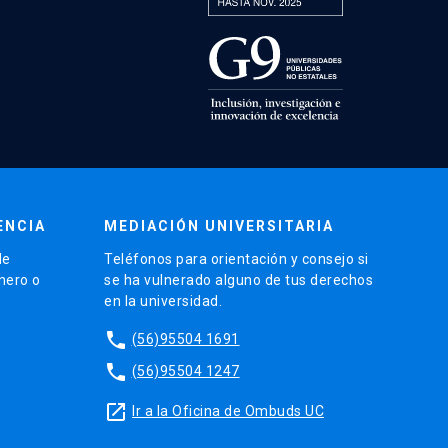
ENCIA
MEDIACIÓN UNIVERSITARIA
de
Teléfonos para orientación y consejo si
énero o
se ha vulnerado alguno de tus derechos
en la universidad.
phone
(56)95504 1691
phone
(56)95504 1247
launch
Ir a la Oficina de Ombuds UC