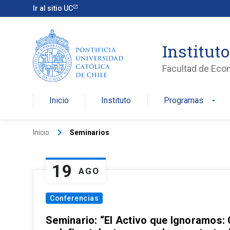
Ir al sitio UC
Institut
Facultad de Eco
Inicio
Instituto
Programas
arrow_drop_down
keyboard_arrow_right
Inicio
Seminarios
19
AGO
Conferencias
Seminario: “El Activo que Ignoramos: