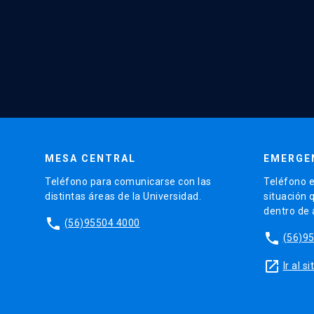
MESA CENTRAL
EMERGE
Teléfono para comunicarse con las
Teléfono e
distintas áreas de la Universidad.
situación 
dentro de
phone
(56)95504 4000
phone
(56)9
launch
Ir al 