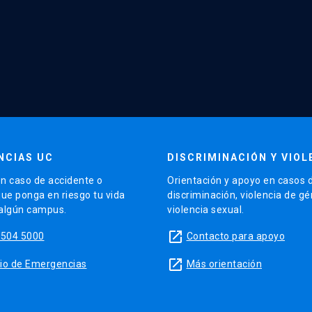
NCIAS UC
DISCRIMINACIÓN Y VIOL
n caso de accidente o
Orientación y apoyo en casos 
que ponga en riesgo tu vida
discriminación, violencia de g
 algún campus.
violencia sexual.
launch
5504 5000
Contacto para apoyo
launch
sitio de Emergencias
Más orientación