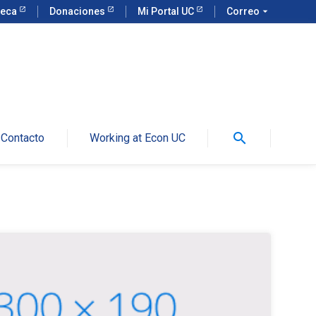
teca
Donaciones
Mi Portal UC
Correo
arrow_drop_down
search
Contacto
Working at Econ UC