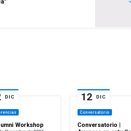
ia”
2
12
DIC
DIC
erencias
Conversatorio
Alumni Workshop
Conversatorio |