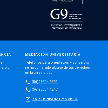
ENCIA
MEDIACIÓN UNIVERSITARIA
de
Teléfonos para orientación y consejo si
énero o
se ha vulnerado alguno de tus derechos
en la universidad.
phone
(56)95504 1691
phone
(56)95504 1247
launch
Ir a la Oficina de Ombuds UC