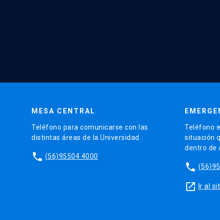
MESA CENTRAL
EMERGE
Teléfono para comunicarse con las
Teléfono e
distintas áreas de la Universidad.
situación 
dentro de
phone
(56)95504 4000
phone
(56)9
launch
Ir al 