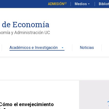
ADMISIÓN
Medios
arrow_drop_down
Biblio
o de Economía
nomía y Administración UC
Académicos e Investigación
Noticias
arrow_drop_down
 Cómo el envejecimiento