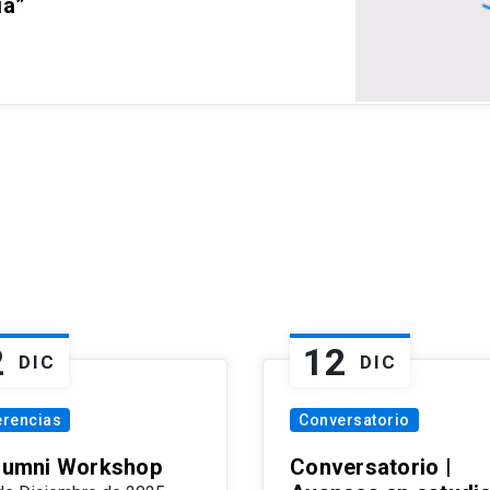
ia”
2
12
DIC
DIC
erencias
Conversatorio
Alumni Workshop
Conversatorio |