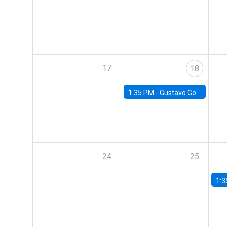
17
18
1:35 PM -
Gustavo González, Banco Central de Chile
24
25
1:3