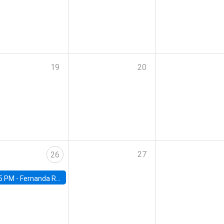
19
20
27
26
5 PM -
Fernanda Rojas Ampuero, University of Wisconsin-Madison