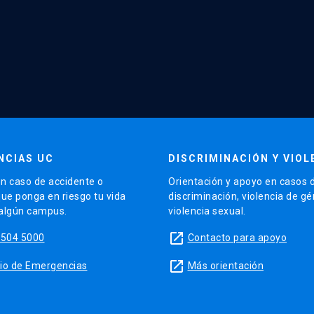
NCIAS UC
DISCRIMINACIÓN Y VIOL
n caso de accidente o
Orientación y apoyo en casos 
que ponga en riesgo tu vida
discriminación, violencia de g
 algún campus.
violencia sexual.
launch
5504 5000
Contacto para apoyo
launch
sitio de Emergencias
Más orientación