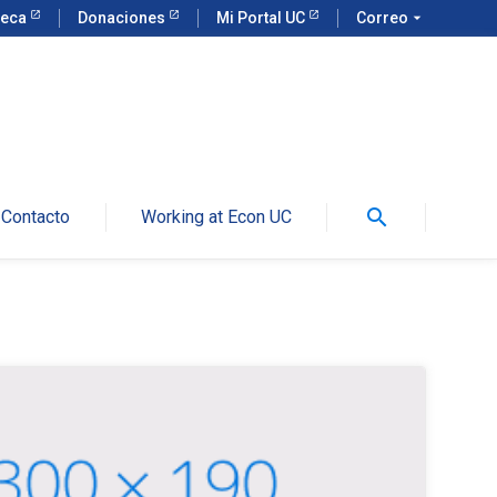
teca
Donaciones
Mi Portal UC
Correo
arrow_drop_down
search
Contacto
Working at Econ UC