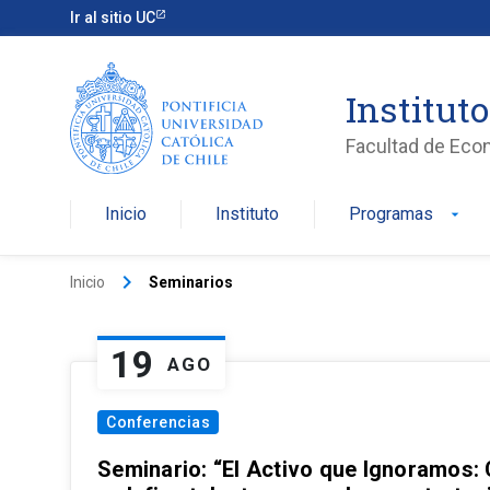
Ir al sitio UC
Institut
Facultad de Eco
Inicio
Instituto
Programas
arrow_drop_down
keyboard_arrow_right
Inicio
Seminarios
19
AGO
Conferencias
Seminario: “El Activo que Ignoramos: