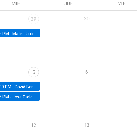
MIÉ
JUE
VIE
30
29
5 PM -
Mateo Uribe-Castro, Universidad de los Andes (Colombia)
6
5
20 PM -
David Bardey, Universidad de los Andes - CEDE
5 PM -
Jose Carlo Bermudez, UC (ME) & World Bank
12
13