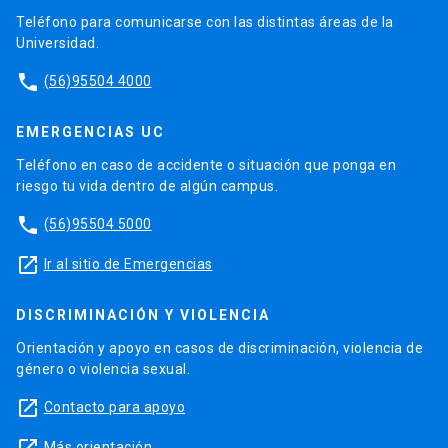
Teléfono para comunicarse con las distintas áreas de la
Universidad.
phone
(56)95504 4000
EMERGENCIAS UC
Teléfono en caso de accidente o situación que ponga en
riesgo tu vida dentro de algún campus.
phone
(56)95504 5000
launch
Ir al sitio de Emergencias
DISCRIMINACIÓN Y VIOLENCIA
Orientación y apoyo en casos de discriminación, violencia de
género o violencia sexual.
launch
Contacto para apoyo
Más orientación