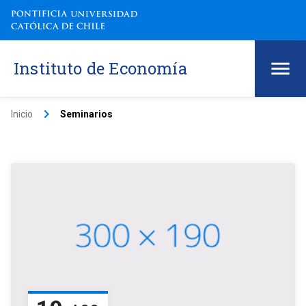
Instituto de Economía
keyboard_arrow_right
Inicio
Seminarios