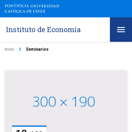
Instituto de Economía
keyboard_arrow_right
Inicio
Seminarios