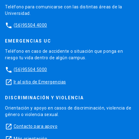
Teléfono para comunicarse con las distintas áreas de la
Universidad.
phone
(56)95504 4000
EMERGENCIAS UC
Teléfono en caso de accidente o situación que ponga en
riesgo tu vida dentro de algún campus.
phone
(56)95504 5000
launch
Ir al sitio de Emergencias
DISCRIMINACIÓN Y VIOLENCIA
Orientación y apoyo en casos de discriminación, violencia de
género o violencia sexual.
launch
Contacto para apoyo
Más orientación