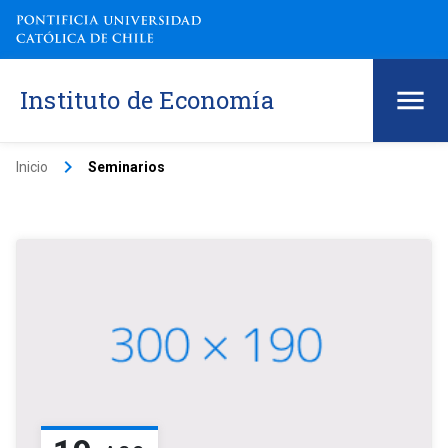
Instituto de Economía
keyboard_arrow_right
Inicio
Seminarios