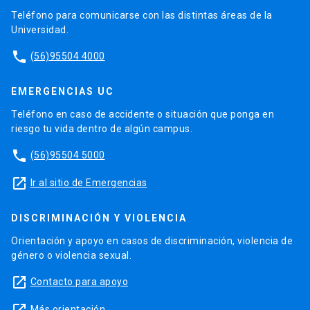
Teléfono para comunicarse con las distintas áreas de la
Universidad.
phone
(56)95504 4000
EMERGENCIAS UC
Teléfono en caso de accidente o situación que ponga en
riesgo tu vida dentro de algún campus.
phone
(56)95504 5000
launch
Ir al sitio de Emergencias
DISCRIMINACIÓN Y VIOLENCIA
Orientación y apoyo en casos de discriminación, violencia de
género o violencia sexual.
launch
Contacto para apoyo
Más orientación