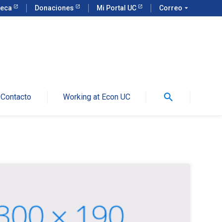
teca
Donaciones
Mi Portal UC
Correo
arrow_drop_down
search
Contacto
Working at Econ UC