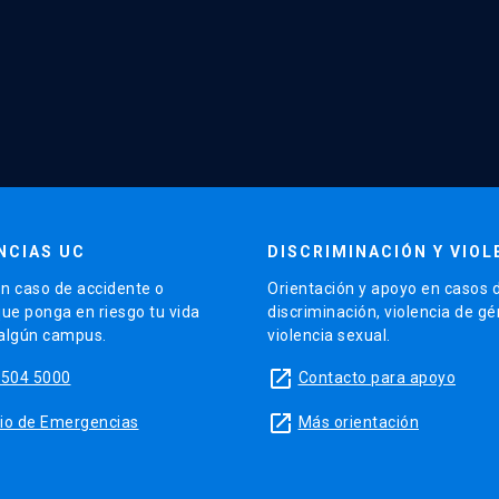
NCIAS UC
DISCRIMINACIÓN Y VIOL
n caso de accidente o
Orientación y apoyo en casos 
que ponga en riesgo tu vida
discriminación, violencia de g
 algún campus.
violencia sexual.
launch
5504 5000
Contacto para apoyo
launch
sitio de Emergencias
Más orientación