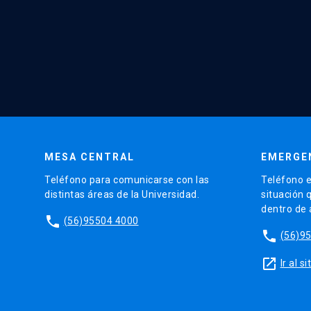
MESA CENTRAL
EMERGE
Teléfono para comunicarse con las
Teléfono e
distintas áreas de la Universidad.
situación 
dentro de
phone
(56)95504 4000
phone
(56)9
launch
Ir al 