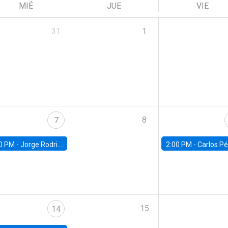
MIÉ
JUE
VIE
31
1
8
7
0 PM -
Jorge Rodriguez, Universidad de Los Andes
2:00 PM -
Carlos Pérez, Universidad Finis
15
14