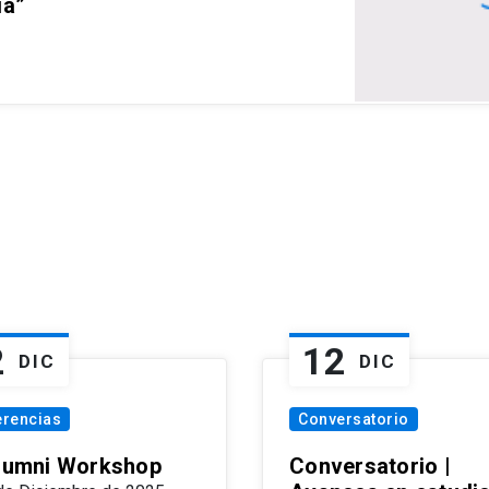
ia”
2
12
DIC
DIC
erencias
Conversatorio
Alumni Workshop
Conversatorio |