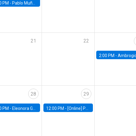
0 PM -
Pablo Muñoz, Universidad de Chile
21
22
2:00 PM -
Ambrogio Cesa-Bianchi, Bank of Eng
28
29
0 PM -
Eleonora Guarnieri, Exeter University
12:00 PM -
[Online] Pablo Slutzky, University of Maryland