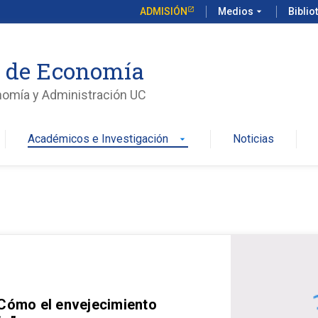
ADMISIÓN
Medios
arrow_drop_down
Biblio
o de Economía
nomía y Administración UC
Académicos e Investigación
Noticias
arrow_drop_down
 Cómo el envejecimiento