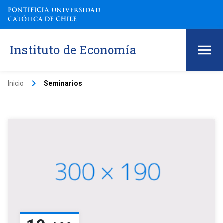
Instituto de Economía
keyboard_arrow_right
Inicio
Seminarios