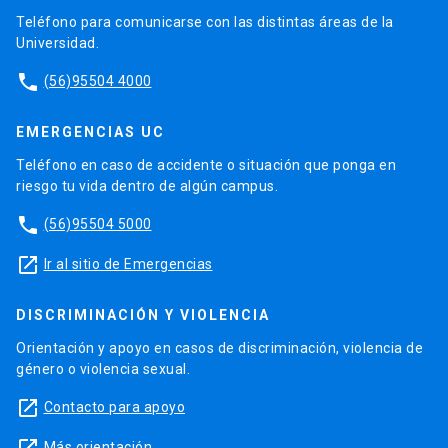
Teléfono para comunicarse con las distintas áreas de la
Universidad.
phone
(56)95504 4000
EMERGENCIAS UC
Teléfono en caso de accidente o situación que ponga en
riesgo tu vida dentro de algún campus.
phone
(56)95504 5000
launch
Ir al sitio de Emergencias
DISCRIMINACIÓN Y VIOLENCIA
Orientación y apoyo en casos de discriminación, violencia de
género o violencia sexual.
launch
Contacto para apoyo
Más orientación