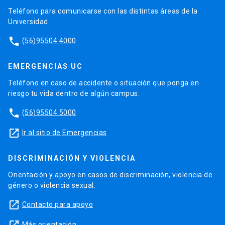
Teléfono para comunicarse con las distintas áreas de la
Universidad.
phone
(56)95504 4000
EMERGENCIAS UC
Teléfono en caso de accidente o situación que ponga en
riesgo tu vida dentro de algún campus.
phone
(56)95504 5000
launch
Ir al sitio de Emergencias
DISCRIMINACIÓN Y VIOLENCIA
Orientación y apoyo en casos de discriminación, violencia de
género o violencia sexual.
launch
Contacto para apoyo
Más orientación