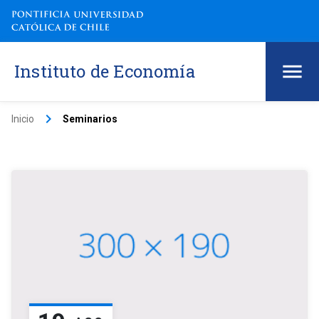
Instituto de Economía
keyboard_arrow_right
Inicio
Seminarios