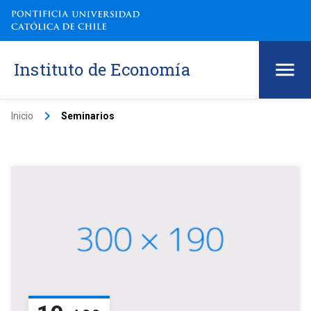
Instituto de Economía
keyboard_arrow_right
Inicio
Seminarios