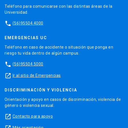
Teléfono para comunicarse con las distintas áreas de la
Universidad.
phone
(56)95504 4000
EMERGENCIAS UC
Teléfono en caso de accidente o situación que ponga en
riesgo tu vida dentro de algún campus.
phone
(56)95504 5000
launch
Ir al sitio de Emergencias
DISCRIMINACIÓN Y VIOLENCIA
Orientación y apoyo en casos de discriminación, violencia de
género o violencia sexual.
launch
Contacto para apoyo
Más orientación