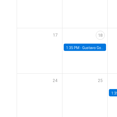
17
18
1:35 PM -
Gustavo González, Banco Central de Chile
24
25
1:3