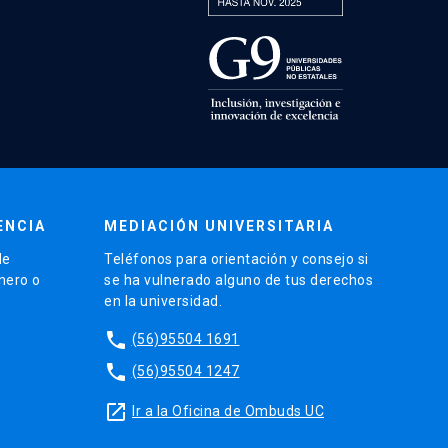
ENCIA
MEDIACIÓN UNIVERSITARIA
de
Teléfonos para orientación y consejo si
énero o
se ha vulnerado alguno de tus derechos
en la universidad.
phone
(56)95504 1691
phone
(56)95504 1247
launch
Ir a la Oficina de Ombuds UC