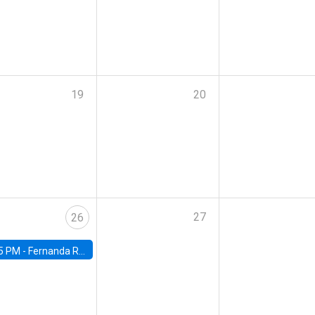
19
20
27
26
5 PM -
Fernanda Rojas Ampuero, University of Wisconsin-Madison