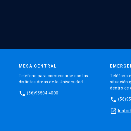
MESA CENTRAL
EMERGE
Teléfono para comunicarse con las
Teléfono e
distintas áreas de la Universidad.
situación 
dentro de
phone
(56)95504 4000
phone
(56)9
launch
Ir al 