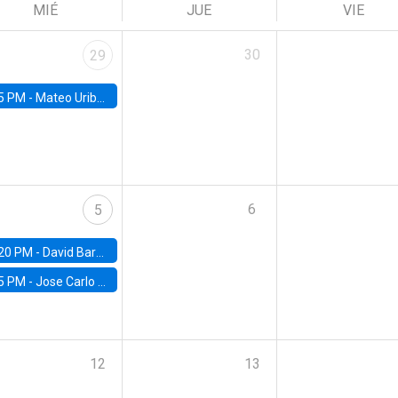
MIÉ
JUE
VIE
30
29
5 PM -
Mateo Uribe-Castro, Universidad de los Andes (Colombia)
6
5
20 PM -
David Bardey, Universidad de los Andes - CEDE
5 PM -
Jose Carlo Bermudez, UC (ME) & World Bank
12
13