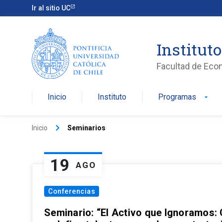
Ir al sitio UC
Institut
Facultad de Eco
Inicio
Instituto
Programas
arrow_drop_down
keyboard_arrow_right
Inicio
Seminarios
19
AGO
Conferencias
Seminario: “El Activo que Ignoramos: