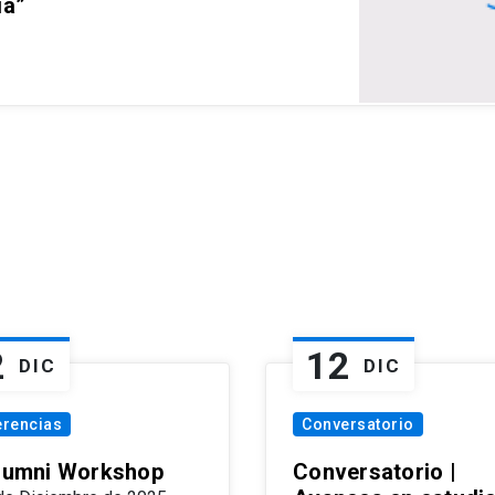
ia”
2
12
DIC
DIC
erencias
Conversatorio
Alumni Workshop
Conversatorio |