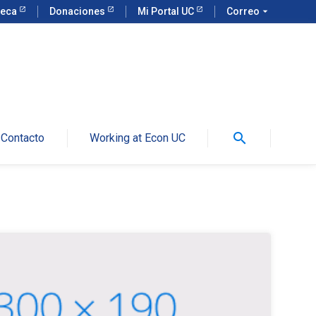
teca
Donaciones
Mi Portal UC
Correo
arrow_drop_down
search
Contacto
Working at Econ UC