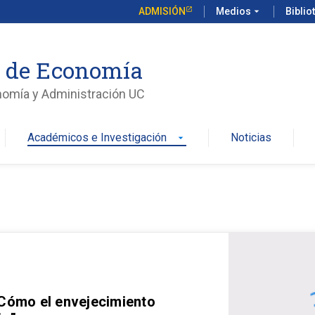
ADMISIÓN
Medios
arrow_drop_down
Biblio
o de Economía
nomía y Administración UC
Académicos e Investigación
Noticias
arrow_drop_down
 Cómo el envejecimiento