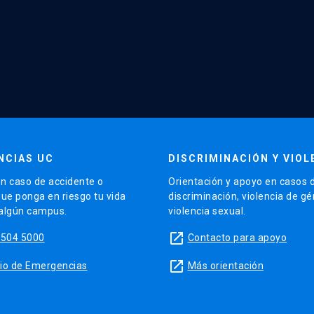
NCIAS UC
DISCRIMINACIÓN Y VIOL
n caso de accidente o
Orientación y apoyo en casos 
que ponga en riesgo tu vida
discriminación, violencia de g
 algún campus.
violencia sexual.
launch
5504 5000
Contacto para apoyo
launch
sitio de Emergencias
Más orientación