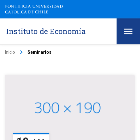
Instituto de Economía
keyboard_arrow_right
Inicio
Seminarios