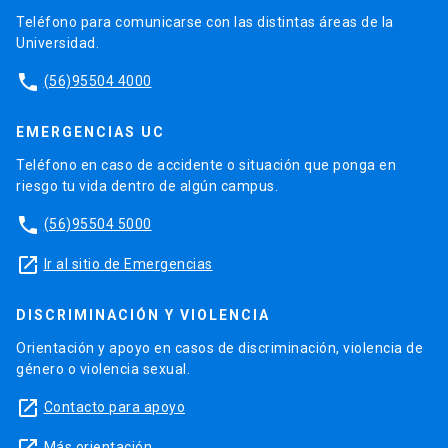
Teléfono para comunicarse con las distintas áreas de la
Universidad.
phone
(56)95504 4000
EMERGENCIAS UC
Teléfono en caso de accidente o situación que ponga en
riesgo tu vida dentro de algún campus.
phone
(56)95504 5000
launch
Ir al sitio de Emergencias
DISCRIMINACIÓN Y VIOLENCIA
Orientación y apoyo en casos de discriminación, violencia de
género o violencia sexual.
launch
Contacto para apoyo
Más orientación