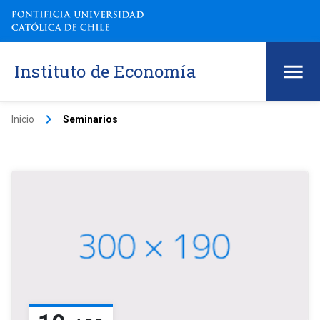
Instituto de Economía
keyboard_arrow_right
Inicio
Seminarios