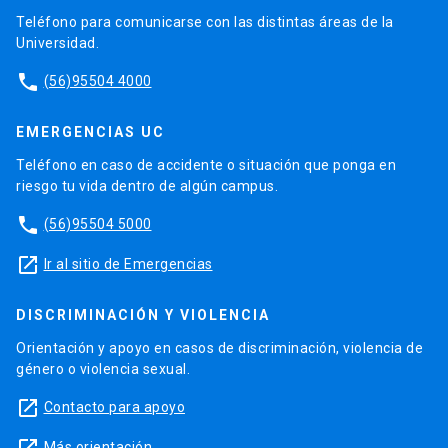
Teléfono para comunicarse con las distintas áreas de la
Universidad.
phone
(56)95504 4000
EMERGENCIAS UC
Teléfono en caso de accidente o situación que ponga en
riesgo tu vida dentro de algún campus.
phone
(56)95504 5000
launch
Ir al sitio de Emergencias
DISCRIMINACIÓN Y VIOLENCIA
Orientación y apoyo en casos de discriminación, violencia de
género o violencia sexual.
launch
Contacto para apoyo
Más orientación