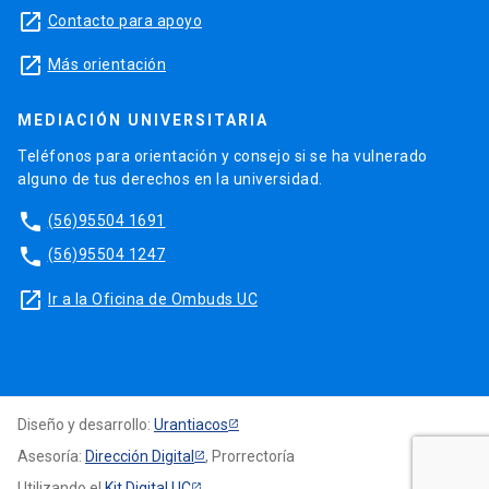
launch
Contacto para apoyo
launch
Más orientación
MEDIACIÓN UNIVERSITARIA
Teléfonos para orientación y consejo si se ha vulnerado
alguno de tus derechos en la universidad.
phone
(56)95504 1691
phone
(56)95504 1247
launch
Ir a la Oficina de Ombuds UC
Diseño y desarrollo:
Urantiacos
Asesoría:
Dirección Digital
, Prorrectoría
Utilizando el
Kit Digital UC