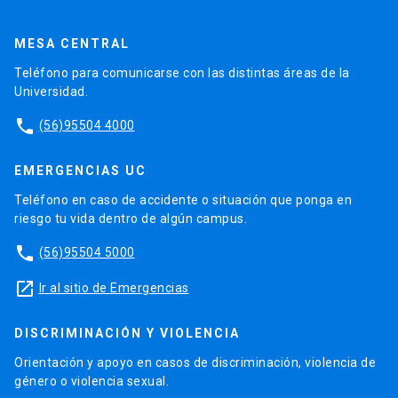
MESA CENTRAL
Teléfono para comunicarse con las distintas áreas de la
Universidad.
phone
(56)95504 4000
EMERGENCIAS UC
Teléfono en caso de accidente o situación que ponga en
riesgo tu vida dentro de algún campus.
phone
(56)95504 5000
launch
Ir al sitio de Emergencias
DISCRIMINACIÓN Y VIOLENCIA
Orientación y apoyo en casos de discriminación, violencia de
género o violencia sexual.