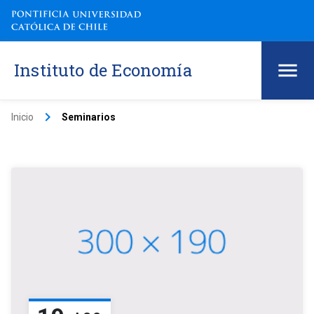
Instituto de Economía
keyboard_arrow_right
Inicio
Seminarios