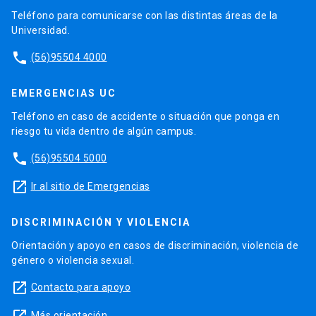
Teléfono para comunicarse con las distintas áreas de la
Universidad.
phone
(56)95504 4000
EMERGENCIAS UC
Teléfono en caso de accidente o situación que ponga en
riesgo tu vida dentro de algún campus.
phone
(56)95504 5000
launch
Ir al sitio de Emergencias
DISCRIMINACIÓN Y VIOLENCIA
Orientación y apoyo en casos de discriminación, violencia de
género o violencia sexual.
launch
Contacto para apoyo
Más orientación