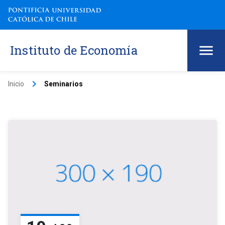
Instituto de Economía
keyboard_arrow_right
Inicio
Seminarios