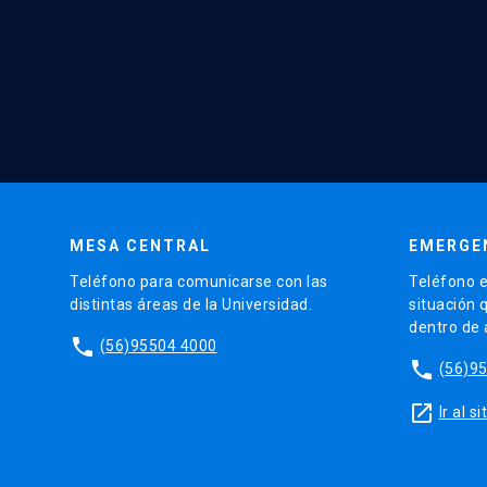
MESA CENTRAL
EMERGE
Teléfono para comunicarse con las
Teléfono e
distintas áreas de la Universidad.
situación 
dentro de
phone
(56)95504 4000
phone
(56)9
launch
Ir al 