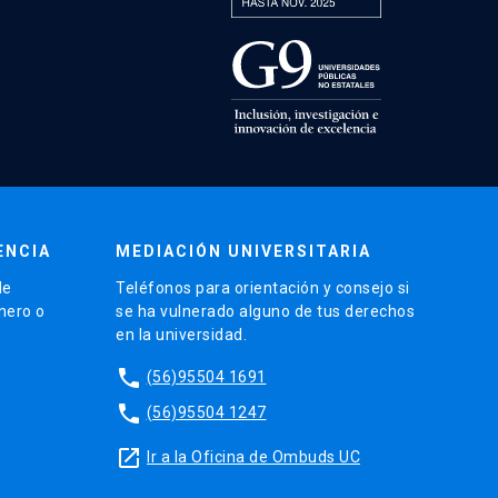
ENCIA
MEDIACIÓN UNIVERSITARIA
de
Teléfonos para orientación y consejo si
énero o
se ha vulnerado alguno de tus derechos
en la universidad.
phone
(56)95504 1691
phone
(56)95504 1247
launch
Ir a la Oficina de Ombuds UC