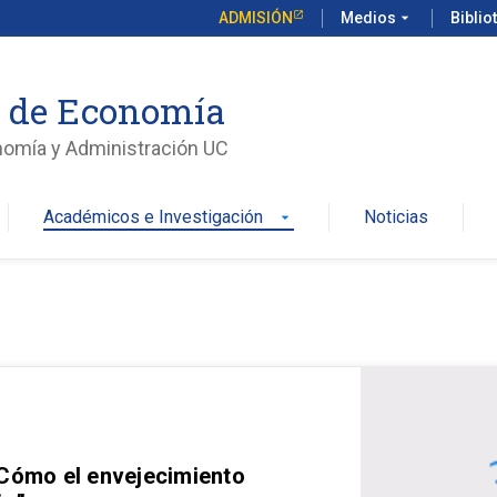
ADMISIÓN
Medios
arrow_drop_down
Biblio
o de Economía
nomía y Administración UC
Académicos e Investigación
Noticias
arrow_drop_down
 Cómo el envejecimiento