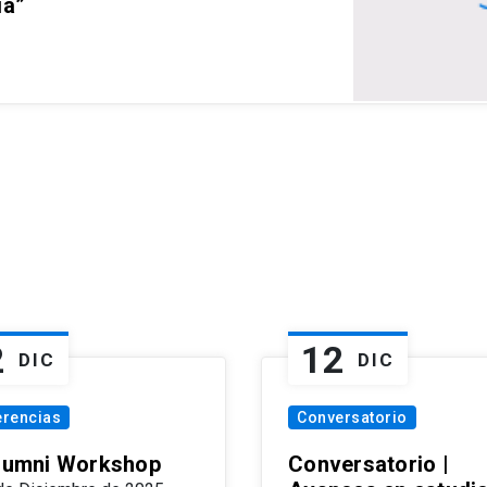
ia”
2
12
DIC
DIC
erencias
Conversatorio
Alumni Workshop
Conversatorio |