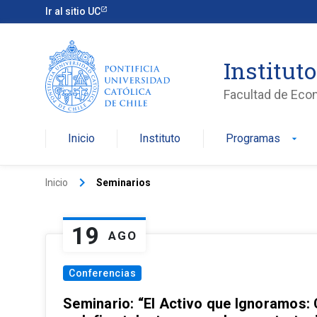
Ir al sitio UC
Institut
Facultad de Eco
Inicio
Instituto
Programas
arrow_drop_down
keyboard_arrow_right
Inicio
Seminarios
19
AGO
Conferencias
Seminario: “El Activo que Ignoramos: