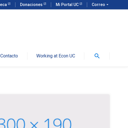
teca
Donaciones
Mi Portal UC
Correo
arrow_drop_down
search
Contacto
Working at Econ UC