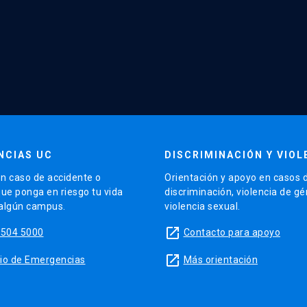
NCIAS UC
DISCRIMINACIÓN Y VIOL
n caso de accidente o
Orientación y apoyo en casos 
que ponga en riesgo tu vida
discriminación, violencia de g
 algún campus.
violencia sexual.
launch
5504 5000
Contacto para apoyo
launch
sitio de Emergencias
Más orientación