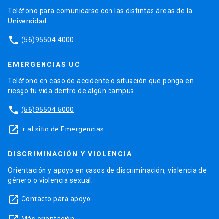
Teléfono para comunicarse con las distintas áreas de la
Universidad.
phone
(56)95504 4000
EMERGENCIAS UC
Teléfono en caso de accidente o situación que ponga en
riesgo tu vida dentro de algún campus.
phone
(56)95504 5000
launch
Ir al sitio de Emergencias
DISCRIMINACIÓN Y VIOLENCIA
Orientación y apoyo en casos de discriminación, violencia de
género o violencia sexual.
launch
Contacto para apoyo
Más orientación