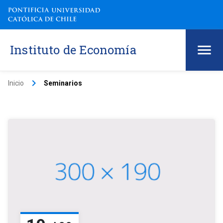
Instituto de Economía
keyboard_arrow_right
Inicio
Seminarios