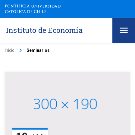
Instituto de Economía
keyboard_arrow_right
Inicio
Seminarios