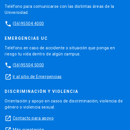
Teléfono para comunicarse con las distintas áreas de la
Universidad.
phone
(56)95504 4000
EMERGENCIAS UC
Teléfono en caso de accidente o situación que ponga en
riesgo tu vida dentro de algún campus.
phone
(56)95504 5000
launch
Ir al sitio de Emergencias
DISCRIMINACIÓN Y VIOLENCIA
Orientación y apoyo en casos de discriminación, violencia de
género o violencia sexual.
launch
Contacto para apoyo
Más orientación