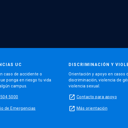
NCIAS UC
DISCRIMINACIÓN Y VIOL
n caso de accidente o
Orientación y apoyo en casos 
que ponga en riesgo tu vida
discriminación, violencia de g
 algún campus.
violencia sexual.
launch
5504 5000
Contacto para apoyo
launch
sitio de Emergencias
Más orientación