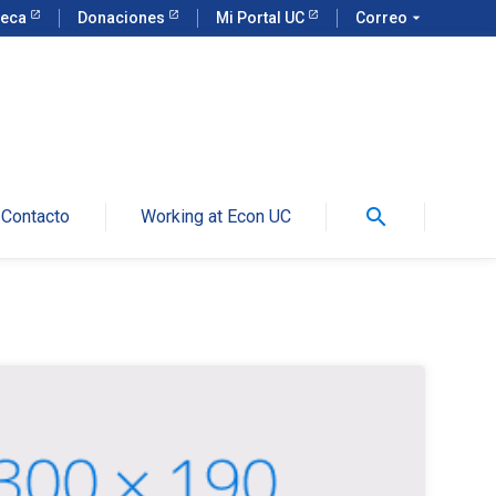
teca
Donaciones
Mi Portal UC
Correo
arrow_drop_down
search
Contacto
Working at Econ UC