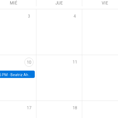
MIÉ
JUE
VIE
3
4
11
10
5 PM -
Beatriz Ahumada, PhD candidate, Universidad de Pittsburgh
17
18