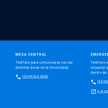
MESA CENTRAL
EMERGE
Teléfono para comunicarse con las
Teléfono e
distintas áreas de la Universidad.
situación 
dentro de
phone
(56)95504 4000
phone
(56)9
launch
Ir al 