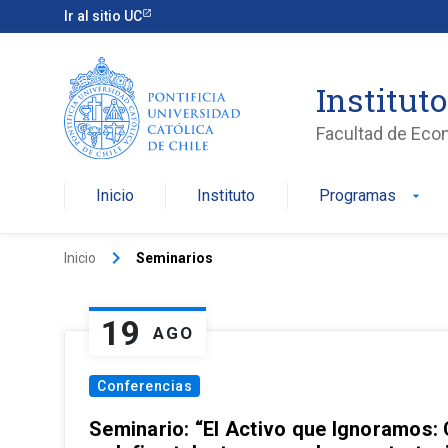
Ir al sitio UC
Institut
Facultad de Eco
Inicio
Instituto
Programas
arrow_drop_down
keyboard_arrow_right
Inicio
Seminarios
19
AGO
Conferencias
Seminario: “El Activo que Ignoramos: