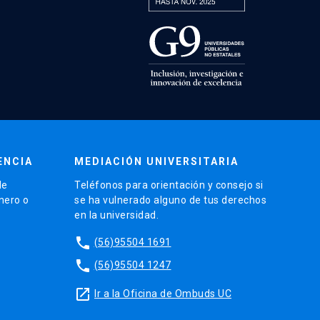
ENCIA
MEDIACIÓN UNIVERSITARIA
de
Teléfonos para orientación y consejo si
énero o
se ha vulnerado alguno de tus derechos
en la universidad.
phone
(56)95504 1691
phone
(56)95504 1247
launch
Ir a la Oficina de Ombuds UC