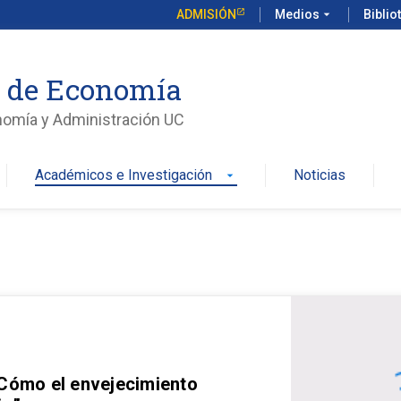
ADMISIÓN
Medios
arrow_drop_down
Biblio
o de Economía
nomía y Administración UC
Académicos e Investigación
Noticias
arrow_drop_down
 Cómo el envejecimiento