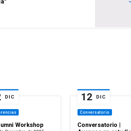
ia”
2
12
DIC
DIC
erencias
Conversatorio
Alumni Workshop
Conversatorio |