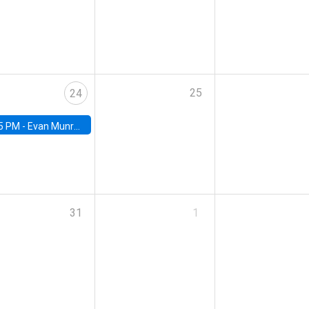
25
24
5 PM -
Evan Munro, Neyman Visiting Assistant Professor in the Department of Statistics at UC Berkeley
31
1