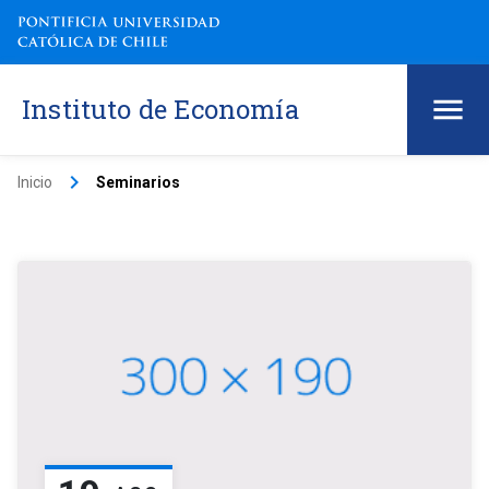
Instituto de Economía
keyboard_arrow_right
Inicio
Seminarios