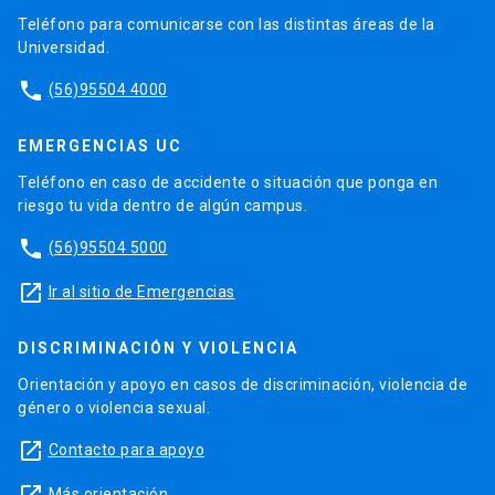
Teléfono para comunicarse con las distintas áreas de la
Universidad.
phone
(56)95504 4000
EMERGENCIAS UC
Teléfono en caso de accidente o situación que ponga en
riesgo tu vida dentro de algún campus.
phone
(56)95504 5000
launch
Ir al sitio de Emergencias
DISCRIMINACIÓN Y VIOLENCIA
Orientación y apoyo en casos de discriminación, violencia de
género o violencia sexual.
launch
Contacto para apoyo
Más orientación