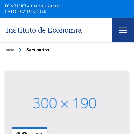
Instituto de Economía
keyboard_arrow_right
Inicio
Seminarios