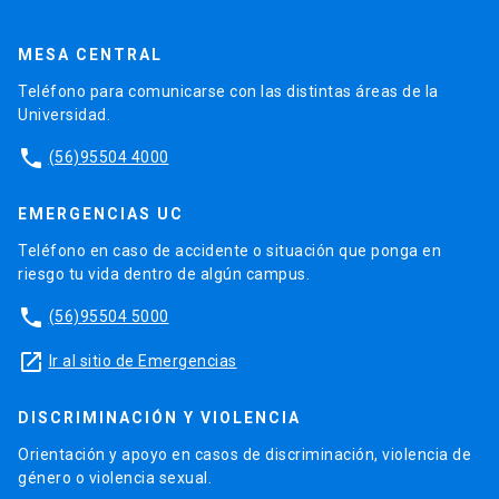
MESA CENTRAL
Teléfono para comunicarse con las distintas áreas de la
Universidad.
phone
(56)95504 4000
EMERGENCIAS UC
Teléfono en caso de accidente o situación que ponga en
riesgo tu vida dentro de algún campus.
phone
(56)95504 5000
launch
Ir al sitio de Emergencias
DISCRIMINACIÓN Y VIOLENCIA
Orientación y apoyo en casos de discriminación, violencia de
género o violencia sexual.