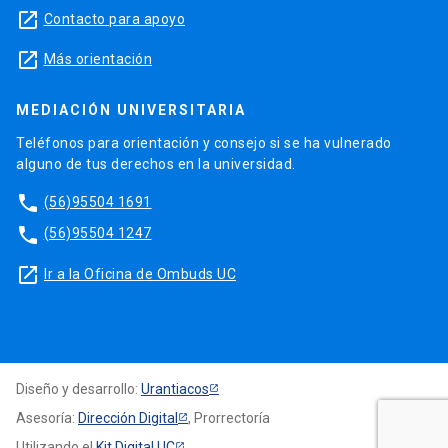
launch
Contacto para apoyo
launch
Más orientación
MEDIACIÓN UNIVERSITARIA
Teléfonos para orientación y consejo si se ha vulnerado
alguno de tus derechos en la universidad.
phone
(56)95504 1691
phone
(56)95504 1247
launch
Ir a la Oficina de Ombuds UC
Diseño y desarrollo:
Urantiacos
Asesoría:
Dirección Digital
, Prorrectoría
Utilizando el
Kit Digital UC