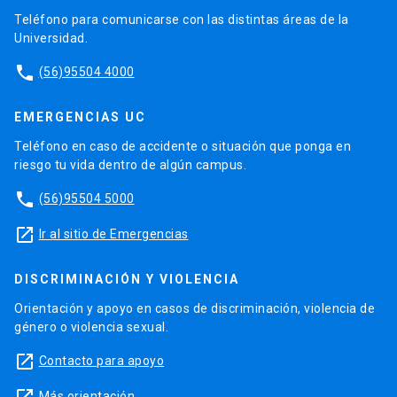
Teléfono para comunicarse con las distintas áreas de la
Universidad.
phone
(56)95504 4000
EMERGENCIAS UC
Teléfono en caso de accidente o situación que ponga en
riesgo tu vida dentro de algún campus.
phone
(56)95504 5000
launch
Ir al sitio de Emergencias
DISCRIMINACIÓN Y VIOLENCIA
Orientación y apoyo en casos de discriminación, violencia de
género o violencia sexual.
launch
Contacto para apoyo
Más orientación