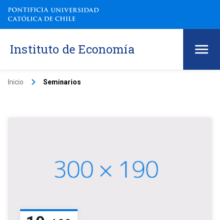
Instituto de Economía
keyboard_arrow_right
Inicio
Seminarios