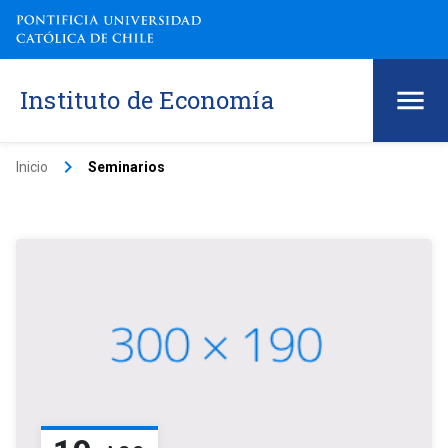
Instituto de Economía
keyboard_arrow_right
Inicio
Seminarios