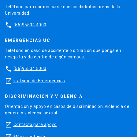
Teléfono para comunicarse con las distintas áreas de la
Universidad.
phone
(56)95504 4000
EMERGENCIAS UC
Teléfono en caso de accidente o situación que ponga en
riesgo tu vida dentro de algún campus.
phone
(56)95504 5000
launch
Ir al sitio de Emergencias
DISCRIMINACIÓN Y VIOLENCIA
Orientación y apoyo en casos de discriminación, violencia de
género o violencia sexual.
launch
Contacto para apoyo
Más orientación