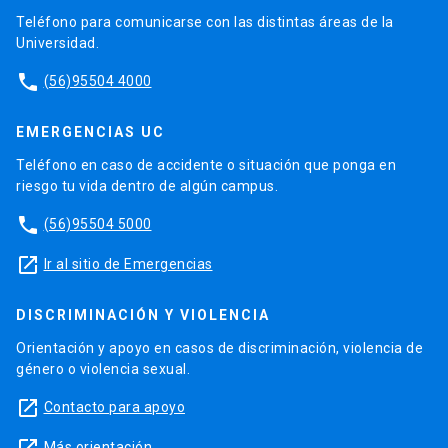
Teléfono para comunicarse con las distintas áreas de la
Universidad.
phone
(56)95504 4000
EMERGENCIAS UC
Teléfono en caso de accidente o situación que ponga en
riesgo tu vida dentro de algún campus.
phone
(56)95504 5000
launch
Ir al sitio de Emergencias
DISCRIMINACIÓN Y VIOLENCIA
Orientación y apoyo en casos de discriminación, violencia de
género o violencia sexual.
launch
Contacto para apoyo
Más orientación