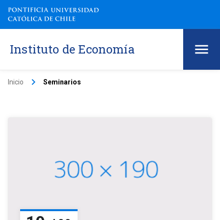
Instituto de Economía
keyboard_arrow_right
Inicio
Seminarios