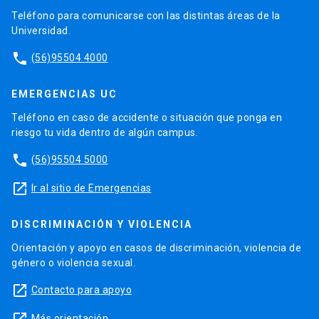
Teléfono para comunicarse con las distintas áreas de la
Universidad.
phone
(56)95504 4000
EMERGENCIAS UC
Teléfono en caso de accidente o situación que ponga en
riesgo tu vida dentro de algún campus.
phone
(56)95504 5000
launch
Ir al sitio de Emergencias
DISCRIMINACIÓN Y VIOLENCIA
Orientación y apoyo en casos de discriminación, violencia de
género o violencia sexual.
launch
Contacto para apoyo
Más orientación