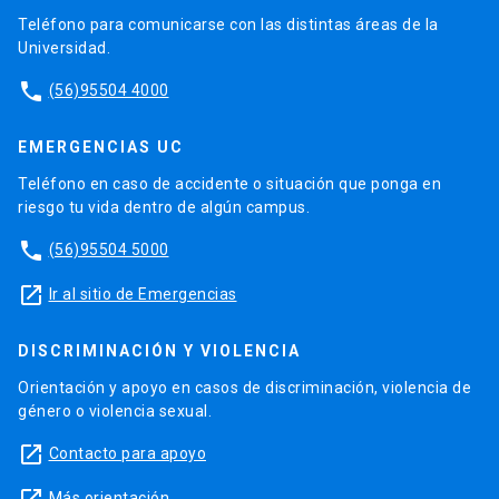
Teléfono para comunicarse con las distintas áreas de la
Universidad.
phone
(56)95504 4000
EMERGENCIAS UC
Teléfono en caso de accidente o situación que ponga en
riesgo tu vida dentro de algún campus.
phone
(56)95504 5000
launch
Ir al sitio de Emergencias
DISCRIMINACIÓN Y VIOLENCIA
Orientación y apoyo en casos de discriminación, violencia de
género o violencia sexual.
launch
Contacto para apoyo
Más orientación