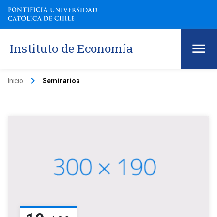
Instituto de Economía
keyboard_arrow_right
Inicio
Seminarios