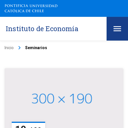
Instituto de Economía
keyboard_arrow_right
Inicio
Seminarios