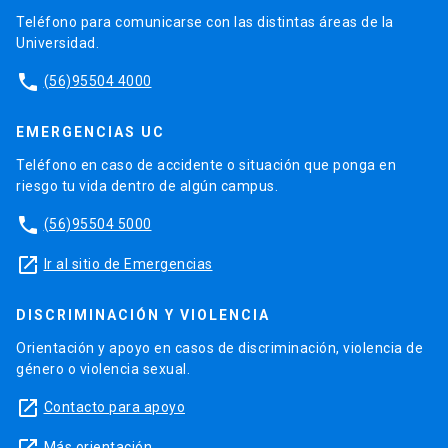
Teléfono para comunicarse con las distintas áreas de la
Universidad.
phone
(56)95504 4000
EMERGENCIAS UC
Teléfono en caso de accidente o situación que ponga en
riesgo tu vida dentro de algún campus.
phone
(56)95504 5000
launch
Ir al sitio de Emergencias
DISCRIMINACIÓN Y VIOLENCIA
Orientación y apoyo en casos de discriminación, violencia de
género o violencia sexual.
launch
Contacto para apoyo
Más orientación