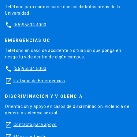
Teléfono para comunicarse con las distintas áreas de la
Universidad.
phone
(56)95504 4000
EMERGENCIAS UC
Teléfono en caso de accidente o situación que ponga en
riesgo tu vida dentro de algún campus.
phone
(56)95504 5000
launch
Ir al sitio de Emergencias
DISCRIMINACIÓN Y VIOLENCIA
Orientación y apoyo en casos de discriminación, violencia de
género o violencia sexual.
launch
Contacto para apoyo
Más orientación