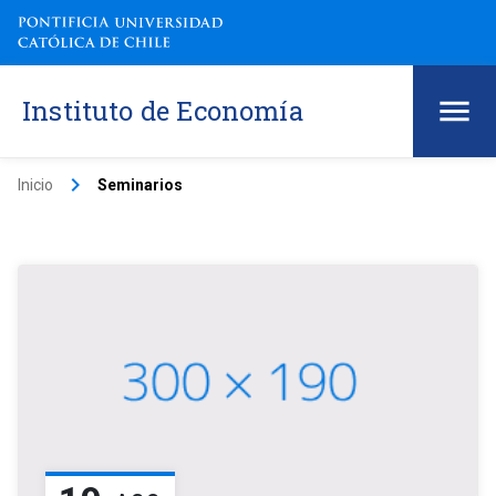
Instituto de Economía
keyboard_arrow_right
Inicio
Seminarios