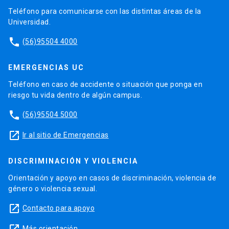
Teléfono para comunicarse con las distintas áreas de la
Universidad.
phone
(56)95504 4000
EMERGENCIAS UC
Teléfono en caso de accidente o situación que ponga en
riesgo tu vida dentro de algún campus.
phone
(56)95504 5000
launch
Ir al sitio de Emergencias
DISCRIMINACIÓN Y VIOLENCIA
Orientación y apoyo en casos de discriminación, violencia de
género o violencia sexual.
launch
Contacto para apoyo
Más orientación