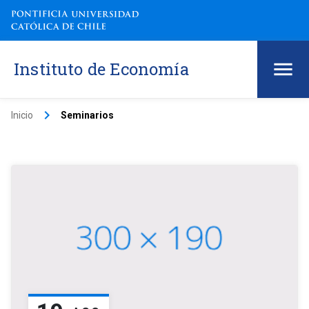
Instituto de Economía
keyboard_arrow_right
Inicio
Seminarios