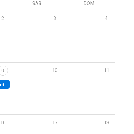
SÁB
DOM
2
3
4
10
11
9
onomía UC
16
17
18