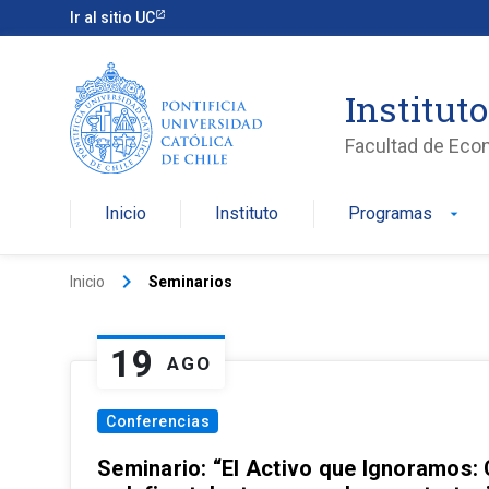
Ir al sitio UC
Institut
Facultad de Eco
Inicio
Instituto
Programas
arrow_drop_down
keyboard_arrow_right
Inicio
Seminarios
19
AGO
Conferencias
Seminario: “El Activo que Ignoramos: