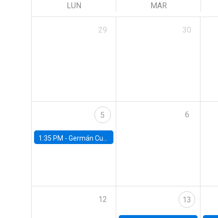
LUN
MAR
29
30
6
5
1:35 PM -
Germán Cubas, University of Houston
12
13