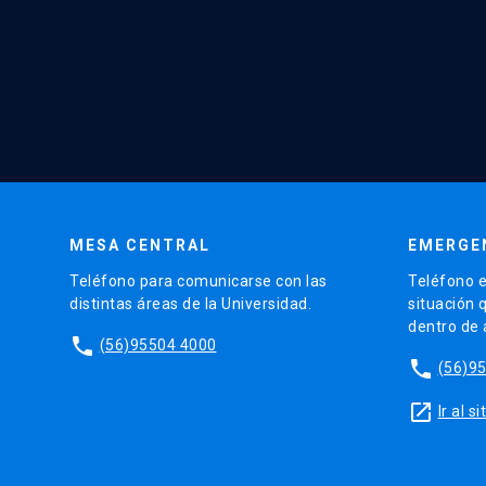
MESA CENTRAL
EMERGE
Teléfono para comunicarse con las
Teléfono e
distintas áreas de la Universidad.
situación 
dentro de
phone
(56)95504 4000
phone
(56)9
launch
Ir al 