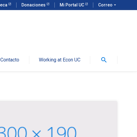
teca
Donaciones
Mi Portal UC
Correo
arrow_drop_down
search
Contacto
Working at Econ UC