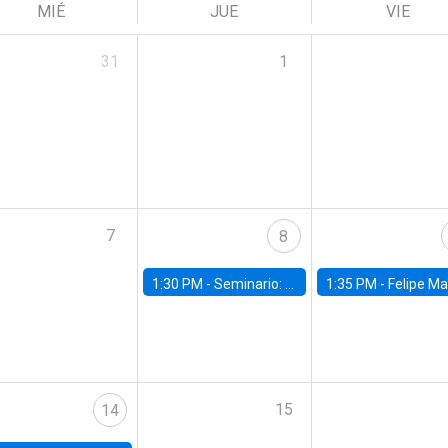
MIÉ
JUE
VIE
31
1
7
8
1:30 PM -
Seminario: “Recuperando la humanidad para progresar en la era de la IA»
1:35 PM -
Felipe Martínez, alumno Doctorado en Ec
15
14