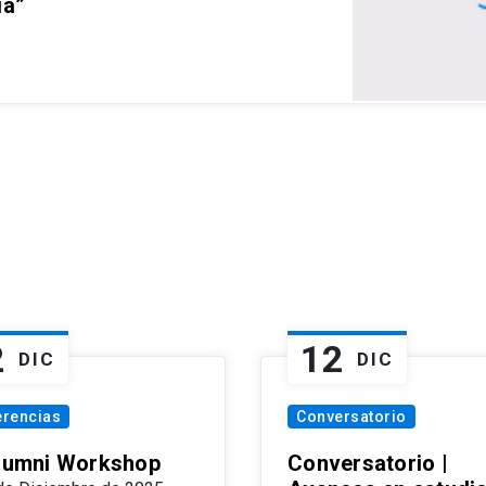
ia”
2
12
DIC
DIC
erencias
Conversatorio
Alumni Workshop
Conversatorio |