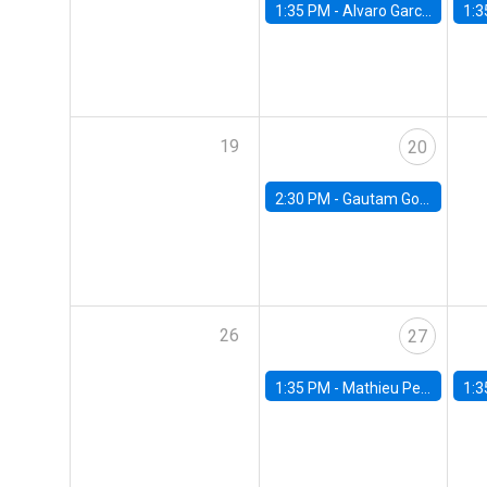
1:35 PM -
Alvaro Garcia-Marin, Universidad de Los Andes
1:3
19
20
2:30 PM -
Gautam Gowrisankaran, Columbia University
26
27
1:35 PM -
Mathieu Pedemonte, IDB
1:3