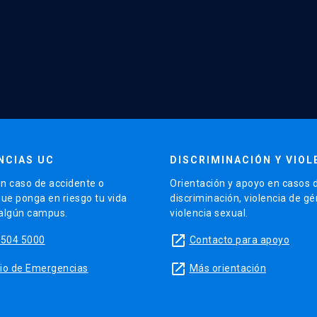
NCIAS UC
DISCRIMINACIÓN Y VIOL
n caso de accidente o
Orientación y apoyo en casos 
que ponga en riesgo tu vida
discriminación, violencia de g
 algún campus.
violencia sexual.
launch
5504 5000
Contacto para apoyo
launch
sitio de Emergencias
Más orientación