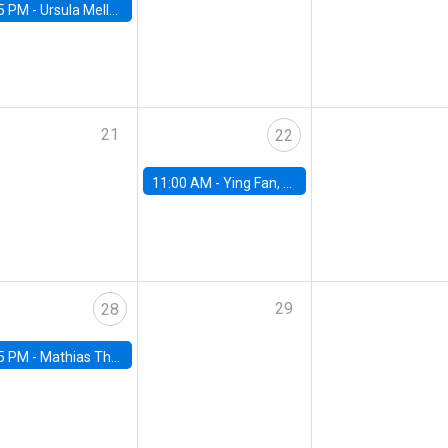
5 PM -
Ursula Mello, Insper - Institute of Education and Research
21
22
11:00 AM -
Ying Fan, University of Michigan
29
28
5 PM -
Mathias Thoenig, University of Lausanne