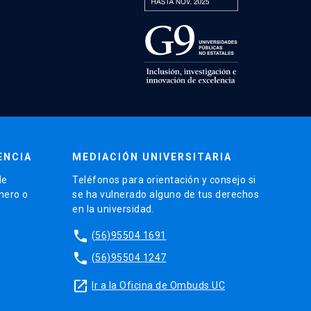
ENCIA
MEDIACIÓN UNIVERSITARIA
de
Teléfonos para orientación y consejo si
énero o
se ha vulnerado alguno de tus derechos
en la universidad.
phone
(56)95504 1691
phone
(56)95504 1247
launch
Ir a la Oficina de Ombuds UC