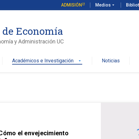
ADMISIÓN
Medios
arrow_drop_down
Biblio
o de Economía
nomía y Administración UC
Académicos e Investigación
Noticias
arrow_drop_down
 Cómo el envejecimiento