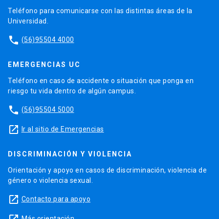
Teléfono para comunicarse con las distintas áreas de la
Universidad.
phone
(56)95504 4000
EMERGENCIAS UC
Teléfono en caso de accidente o situación que ponga en
riesgo tu vida dentro de algún campus.
phone
(56)95504 5000
launch
Ir al sitio de Emergencias
DISCRIMINACIÓN Y VIOLENCIA
Orientación y apoyo en casos de discriminación, violencia de
género o violencia sexual.
launch
Contacto para apoyo
Más orientación