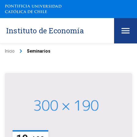
Instituto de Economía
keyboard_arrow_right
Inicio
Seminarios