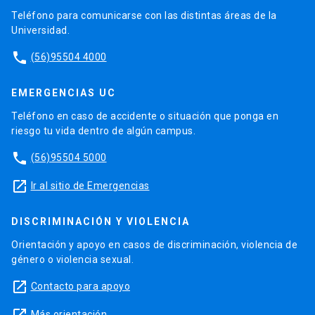
Teléfono para comunicarse con las distintas áreas de la
Universidad.
phone
(56)95504 4000
EMERGENCIAS UC
Teléfono en caso de accidente o situación que ponga en
riesgo tu vida dentro de algún campus.
phone
(56)95504 5000
launch
Ir al sitio de Emergencias
DISCRIMINACIÓN Y VIOLENCIA
Orientación y apoyo en casos de discriminación, violencia de
género o violencia sexual.
launch
Contacto para apoyo
Más orientación