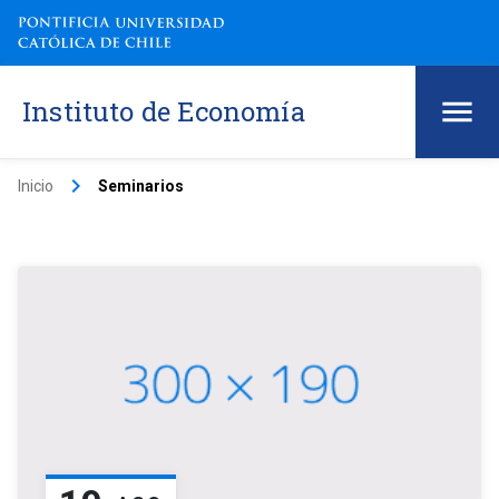
Instituto de Economía
keyboard_arrow_right
Inicio
Seminarios