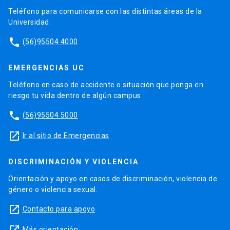
Teléfono para comunicarse con las distintas áreas de la
Universidad.
phone
(56)95504 4000
EMERGENCIAS UC
Teléfono en caso de accidente o situación que ponga en
riesgo tu vida dentro de algún campus.
phone
(56)95504 5000
launch
Ir al sitio de Emergencias
DISCRIMINACIÓN Y VIOLENCIA
Orientación y apoyo en casos de discriminación, violencia de
género o violencia sexual.
launch
Contacto para apoyo
Más orientación