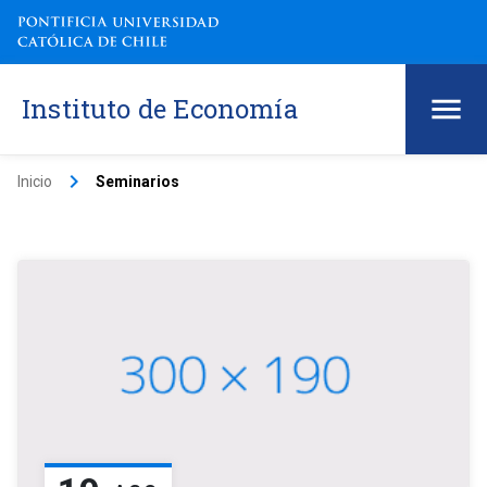
Instituto de Economía
keyboard_arrow_right
Inicio
Seminarios