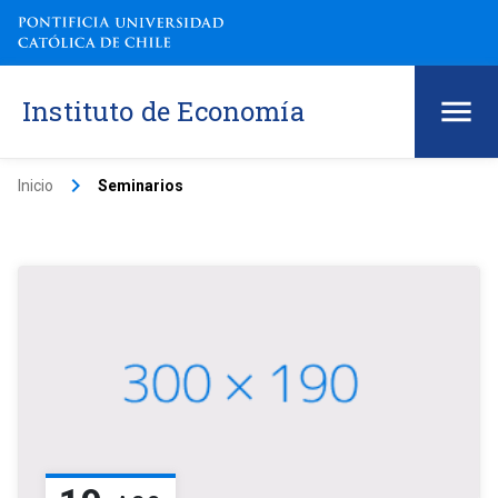
Instituto de Economía
keyboard_arrow_right
Inicio
Seminarios