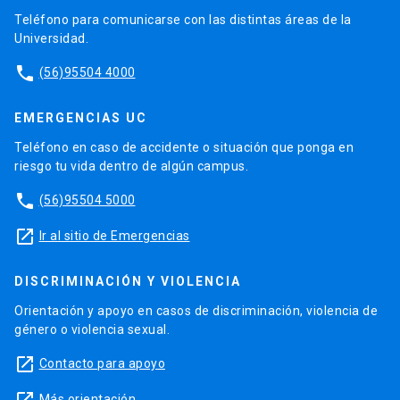
Teléfono para comunicarse con las distintas áreas de la
Universidad.
phone
(56)95504 4000
EMERGENCIAS UC
Teléfono en caso de accidente o situación que ponga en
riesgo tu vida dentro de algún campus.
phone
(56)95504 5000
launch
Ir al sitio de Emergencias
DISCRIMINACIÓN Y VIOLENCIA
Orientación y apoyo en casos de discriminación, violencia de
género o violencia sexual.
launch
Contacto para apoyo
Más orientación