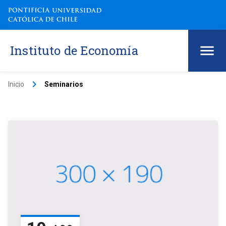
Instituto de Economía
keyboard_arrow_right
Inicio
Seminarios