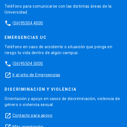
Teléfono para comunicarse con las distintas áreas de la
Universidad.
phone
(56)95504 4000
EMERGENCIAS UC
Teléfono en caso de accidente o situación que ponga en
riesgo tu vida dentro de algún campus.
phone
(56)95504 5000
launch
Ir al sitio de Emergencias
DISCRIMINACIÓN Y VIOLENCIA
Orientación y apoyo en casos de discriminación, violencia de
género o violencia sexual.
launch
Contacto para apoyo
Más orientación