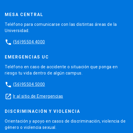
MESA CENTRAL
Teléfono para comunicarse con las distintas áreas de la
Universidad.
phone
(56)95504 4000
EMERGENCIAS UC
Teléfono en caso de accidente o situación que ponga en
riesgo tu vida dentro de algún campus.
phone
(56)95504 5000
launch
Ir al sitio de Emergencias
DISCRIMINACIÓN Y VIOLENCIA
Orientación y apoyo en casos de discriminación, violencia de
género o violencia sexual.