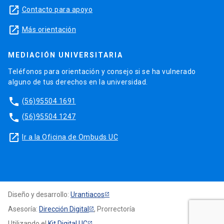
launch
Contacto para apoyo
launch
Más orientación
MEDIACIÓN UNIVERSITARIA
Teléfonos para orientación y consejo si se ha vulnerado
alguno de tus derechos en la universidad.
phone
(56)95504 1691
phone
(56)95504 1247
launch
Ir a la Oficina de Ombuds UC
Diseño y desarrollo:
Urantiacos
Asesoría:
Dirección Digital
, Prorrectoría
Utilizando el
Kit Digital UC