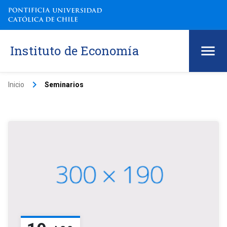
Instituto de Economía
keyboard_arrow_right
Inicio
Seminarios